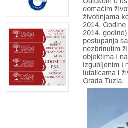
Odlukom o usl
domaćim život
životinjama ko
2014. Godine (
2014. godine) 
postupanja sa
nezbrinutim ži
objektima i n
izgubljenim i
lutalicama i 
Grada Tuzla.