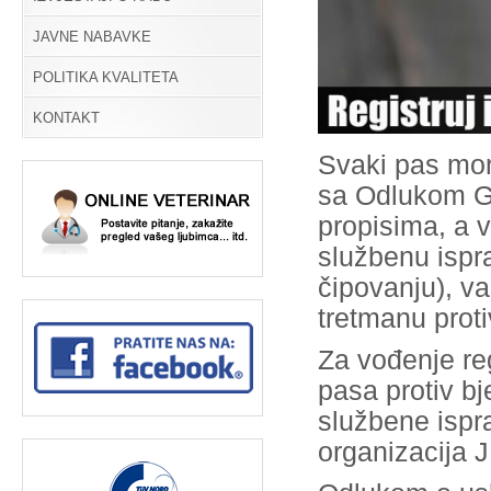
JAVNE NABAVKE
POLITIKA KVALITETA
KONTAKT
Svaki pas mor
sa Odlukom Gr
propisima, a 
službenu ispra
čipovanju), va
tretmanu proti
Za vođenje re
pasa protiv bj
službene ispr
organizacija J