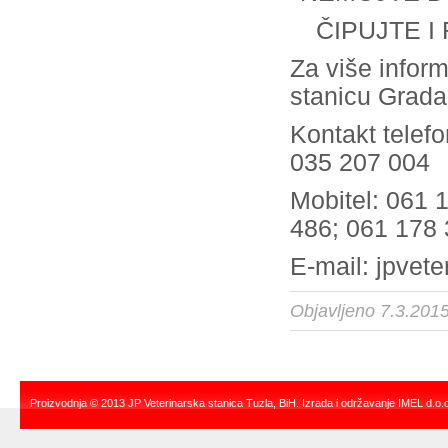
ČIPUJTE I
Za više inform
stanicu Grada
Kontakt telef
035 207 004
Mobitel: 061 
486; 061 178
E-mail:
jpvet
Objavljeno 7.3.201
Proizvodnja © 2013 JP Veterinarska stanica Tuzla,
BiH. Izrada i održavanje
IMEL d.o.o