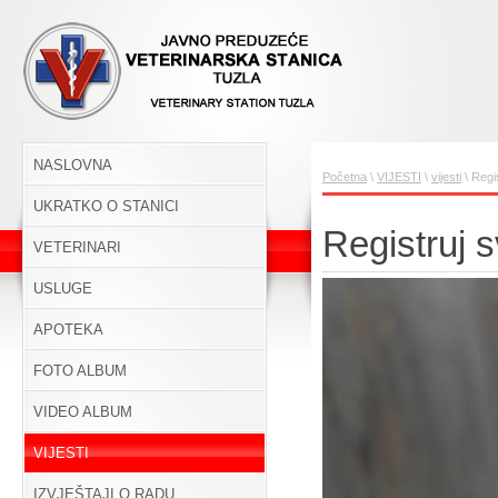
NASLOVNA
Početna
\
VIJESTI
\
vijesti
\ Regi
UKRATKO O STANICI
Registruj 
VETERINARI
USLUGE
APOTEKA
FOTO ALBUM
VIDEO ALBUM
VIJESTI
IZVJEŠTAJI O RADU